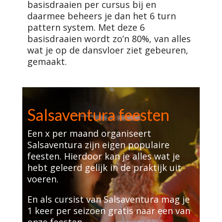
basisdraaien per cursus bij en
daarmee beheers je dan het 6 turn
pattern system. Met deze 6
basisdraaien wordt zo’n 80%, van alles
wat je op de dansvloer ziet gebeuren,
gemaakt.
Salsaventura feesten
Een x per maand organiseert
Salsaventura zijn eigen populaire
feesten. Hierdoor kan je alles wat je
hebt geleerd gelijk in de praktijk uit
voeren.
En als cursist van Salsaventura mag je
1 keer per seizoen gratis naar een van
onze feesten.