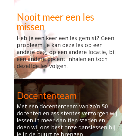
Nooit meer een les
missen
Heb je een keer een les gemist? Geen
probleem. Je kan deze les op een
andere dag, op een andere locatie, bij
een andere docent inhalen en toch
dezelfde les volgen.
Docententeam
Met een docententeam van zo’n 50
docenten en assistentes verzorgen wij
lessen in meer dan tien steden en
doen wij ons best onze danslessen bij
je in de buurt te brengen.