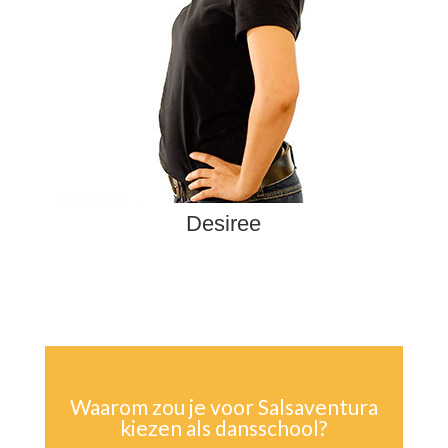
Desiree
Waarom zou je voor Salsaventura
kiezen als dansschool?