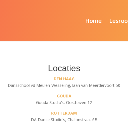
Home
Lesroo
Locaties
DEN HAAG
Dansschool vd Meulen-Wesseling, laan van Meerdervoort 50
GOUDA
Gouda Studio’s, Oosthaven 12
ROTTERDAM
DA Dance Studio’s, Chalonstraat 6B