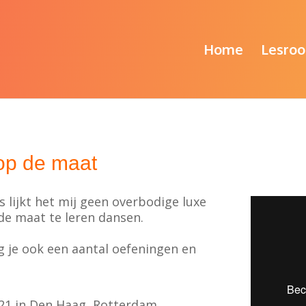
Home
Lesroo
op de maat
s lijkt het mij geen overbodige luxe
de maat te leren dansen.
g je ook een aantal oefeningen en
021 in Den Haag, Rotterdam,