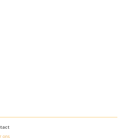
tact
r ons