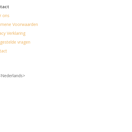
tact
r ons
emene Voorwaarden
acy Verklaring
lgestelde vragen
tact
<Nederlands>