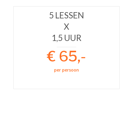
5 LESSEN
X
1,5 UUR
€ 65,-
per persoon