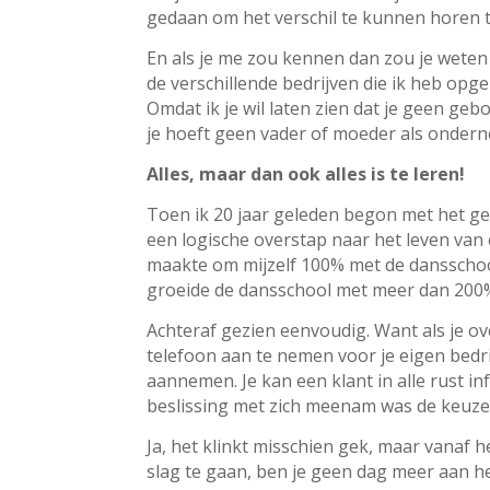
gedaan om het verschil te kunnen horen tu
En als je me zou kennen dan zou je weten 
de verschillende bedrijven die ik heb opg
Omdat
ik je wil laten zien dat je geen g
je hoeft geen vader of moeder als onde
Alles, maar dan ook alles is te leren!
Toen ik 20 jaar geleden begon met het g
een logische overstap naar het leven van e
maakte om mijzelf 100% met de dansschool
groeide de dansschool met meer dan 200
Achteraf gezien eenvoudig. Want als je ove
telefoon aan te nemen voor je eigen bedri
aannemen. Je kan een klant in alle rust in
beslissing met zich meenam was de keuz
Ja, het klinkt misschien gek, maar vanaf
slag te gaan, ben je geen dag meer aan h