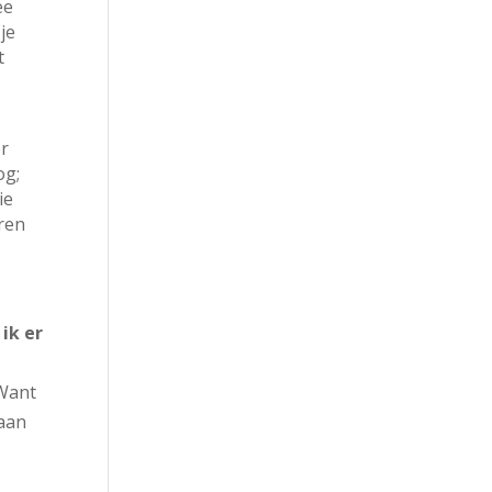
ee
je
t
er
og;
ie
eren
 ik er
 Want
 aan