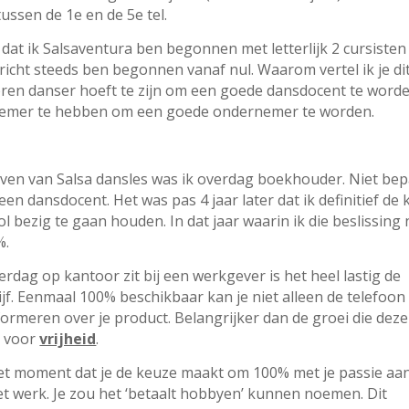
ssen de 1e en de 5e tel.
dat ik Salsaventura ben begonnen met letterlijk 2 cursisten
ericht steeds ben begonnen vanaf nul. Waarom vertel ik je di
eboren danser hoeft te zijn om een goede dansdocent te worde
rnemer te hebben om een goede ondernemer te worden.
even van Salsa dansles was ik overdag boekhouder. Niet bep
en dansdocent. Het was pas 4 jaar later dat ik definitief de
 bezig te gaan houden. In dat jaar waarin ik die beslissing
%.
rdag op kantoor zit bij een werkgever is het heel lastig de
jf. Eenmaal 100% beschikbaar kan je niet alleen de telefoon
formeren over je product. Belangrijker dan de groei die deze
e voor
vrijheid
.
 het moment dat je de keuze maakt om 100% met je passie aa
et werk. Je zou het ‘betaalt hobbyen’ kunnen noemen. Dit