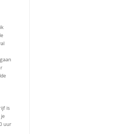
ik
de
val
e gaan
or
lde
jf is
 je
80 uur