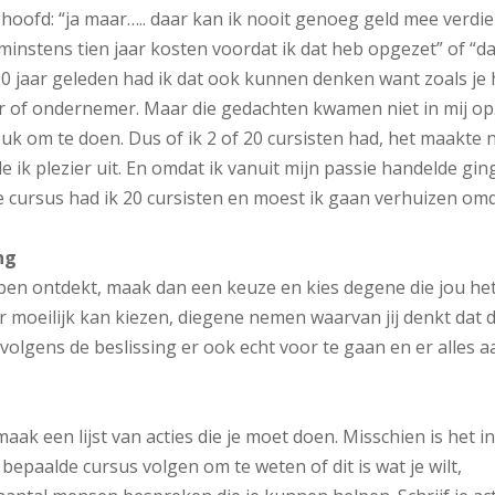
 hoofd: “ja maar….. daar kan ik nooit genoeg geld mee verdi
 minstens tien jaar kosten voordat ik dat heb opgezet” of “d
20 jaar geleden had ik dat ook kunnen denken want zoals je
 of ondernemer. Maar die gedachten kwamen niet in mij op
uk om te doen. Dus of ik 2 of 20 cursisten had, het maakte n
de ik plezier uit. En omdat ik vanuit mijn passie handelde gin
te cursus had ik 20 cursisten en moest ik gaan verhuizen om
ng
ben ontdekt, maak dan een keuze en kies degene die jou he
r moeilijk kan kiezen, diegene nemen waarvan jij denkt dat 
lgens de beslissing er ook echt voor te gaan en er alles a
aak een lijst van acties die je moet doen. Misschien is het i
bepaalde cursus volgen om te weten of dit is wat je wilt,