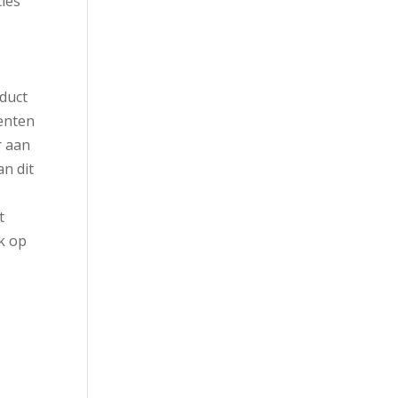
ties
oduct
renten
r aan
an dit
t
k op