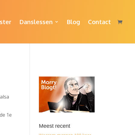
ster
Danslessen
Blog
Contact
alsa
 de 1e
Meest recent