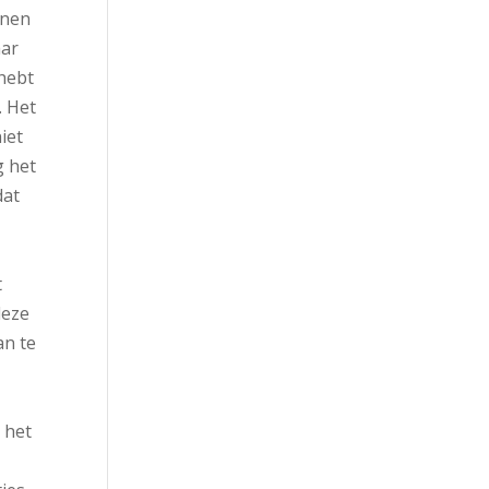
enen
aar
 hebt
. Het
iet
g het
dat
t
deze
an te
n het