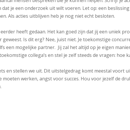
aantal mensen bespreken die je kunnen helpen. Schrijf je ac
jn dat je een onderzoek uit wilt voeren. Let op: een beslissing
n. Als acties uitblijven heb je nog niet echt besloten.
l eerder heeft gedaan. Het kan goed zijn dat jij een uniek pr
r geweest. Is dit erg? Nee, juist niet. Je toekomstige concur
fs een mogelijke partner. Jij zal het altijd op je eigen manie
toekomstige collega’s en stel je zelf steeds de vragen: hoe k
ets en stellen we uit. Dit uitstelgedrag komt meestal voort ui
te moeten werken, angst voor succes. Hou voor jezelf de dru
.