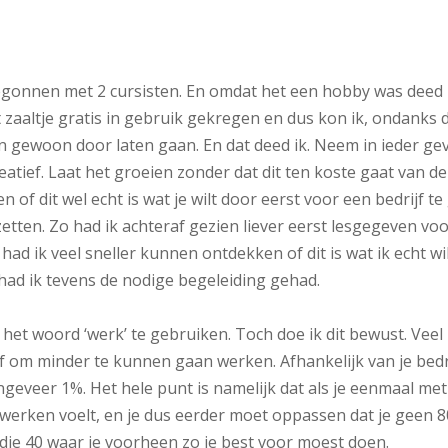
begonnen met 2 cursisten. En omdat het een hobby was deed 
t zaaltje gratis in gebruik gekregen en dus kon ik, ondanks 
n gewoon door laten gaan. En dat deed ik. Neem in ieder ge
reatief. Laat het groeien zonder dat dit ten koste gaat van de
en of dit wel echt is wat je wilt door eerst voor een bedrijf t
 zetten. Zo had ik achteraf gezien liever eerst lesgegeven vo
ad ik veel sneller kunnen ontdekken of dit is wat ik echt wi
n had ik tevens de nodige begeleiding gehad.
 het woord ‘werk’ te gebruiken. Toch doe ik dit bewust. Veel
 om minder te kunnen gaan werken. Afhankelijk van je bedri
ngeveer 1%. Het hele punt is namelijk dat als je eenmaal met
s werken voelt, en je dus eerder moet oppassen dat je geen 
die 40 waar je voorheen zo je best voor moest doen.