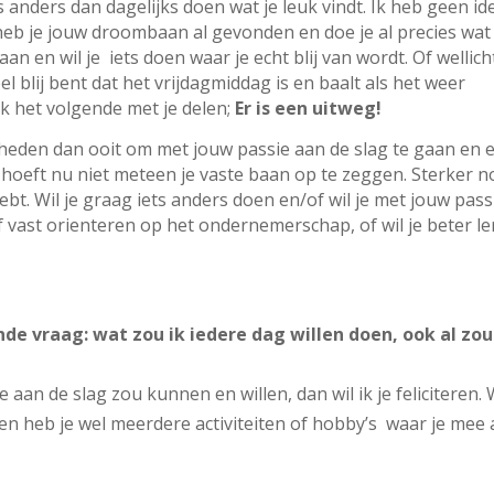
s anders dan dagelijks doen wat je leuk vindt. Ik heb geen id
heb je jouw droombaan al gevonden en doe je al precies wat 
an en wil je iets doen waar je echt blij van wordt. Of wellich
heel blij bent dat het vrijdagmiddag is en baalt als het weer
 ik het volgende met je delen;
Er is een uitweg!
heden dan ooit om met jouw passie aan de slag te gaan en 
hoeft nu niet meteen je vaste baan op te zeggen. Sterker n
hebt. Wil je graag iets anders doen en/of wil je met jouw pass
elf vast orienteren op het ondernemerschap, of wil je beter l
!
ende vraag: wat zou ik iedere dag willen doen, ook al zou
e aan de slag zou kunnen en willen, dan wil ik je feliciteren.
en heb je wel meerdere activiteiten of hobby’s waar je mee