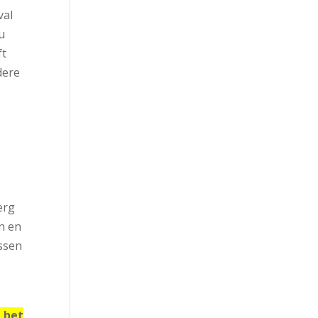
val
nu
ft
dere
erg
en en
essen
, het