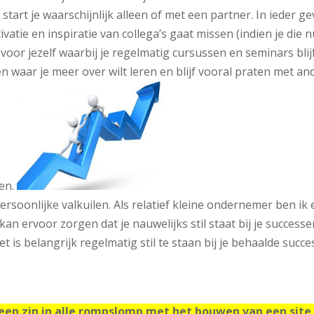
 start je waarschijnlijk alleen of met een partner. In ieder ge
ivatie en inspiratie van collega’s gaat missen (indien je die 
voor jezelf waarbij je regelmatig cursussen en seminars blij
 waar je meer over wilt leren en blijf vooral praten met an
len.
ersoonlijke valkuilen. Als relatief kleine ondernemer ben ik 
 kan ervoor zorgen dat je nauwelijks stil staat bij je success
t is belangrijk regelmatig stil te staan bij je behaalde succ
 geen zin in alle rompslomp met het bouwen van een site