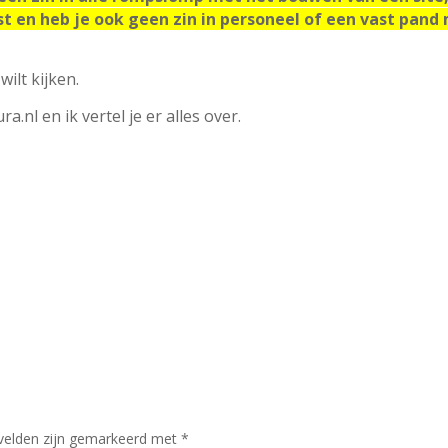
t en heb je ook geen zin in personeel of een vast pand
wilt kijken.
.nl en ik vertel je er alles over.
 velden zijn gemarkeerd met
*