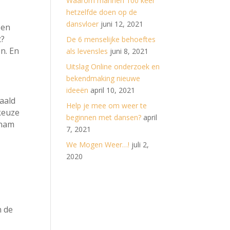
Waarom mannen 100 keer
hetzelfde doen op de
dansvloer
juni 12, 2021
 en
t?
De 6 menselijke behoeftes
n. En
als levensles
juni 8, 2021
Uitslag Online onderzoek en
bekendmaking nieuwe
ideeën
april 10, 2021
aald
Help je mee om weer te
 keuze
beginnen met dansen?
april
 nam
7, 2021
We Mogen Weer…!
juli 2,
2020
n de