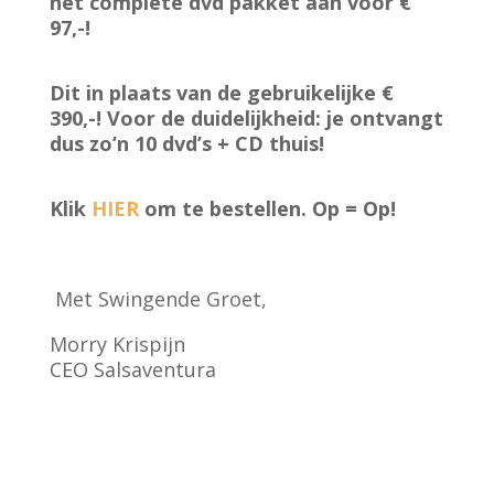
het complete dvd pakket aan voor €
97,-!
Dit in plaats van de gebruikelijke €
390,-! Voor de duidelijkheid: je ontvangt
dus zo’n 10 dvd’s + CD thuis!
Klik
HIER
om te bestellen. Op = Op!
Met Swingende Groet,
Morry Krispijn
CEO Salsaventura