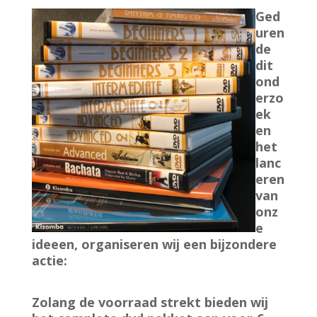
Ged
uren
de
dit
ond
erzo
ek
en
het
lanc
eren
van
onz
e
ideeen, organiseren wij een bijzondere
actie:
Zolang de voorraad strekt bieden wij