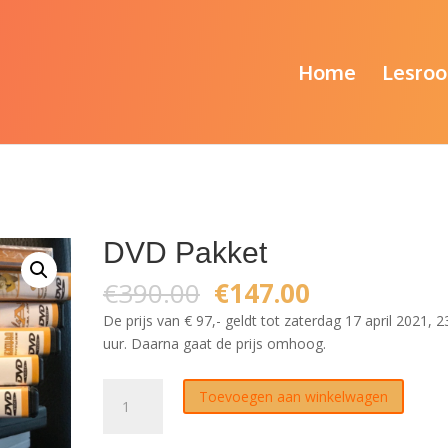
Home
Lesroo
DVD Pakket
Oorspronkelijke
Huidige
€
390.00
€
147.00
prijs
prijs
De prijs van € 97,- geldt tot zaterdag 17 april 2021, 2
was:
is:
uur. Daarna gaat de prijs omhoog.
€390.00.
€147.00.
DVD
Toevoegen aan winkelwagen
Pakket
aantal