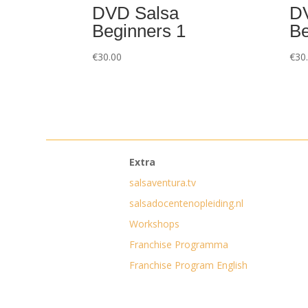
DVD Salsa
D
Beginners 1
Be
€
30.00
€
30
Extra
salsaventura.tv
salsadocentenopleiding.nl
Workshops
Franchise Programma
Franchise Program English