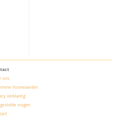
tact
r ons
emene Voorwaarden
acy Verklaring
lgestelde vragen
tact