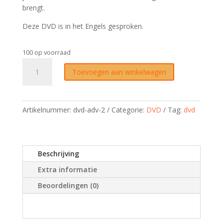
brengt.
Deze DVD is in het Engels gesproken.
100 op voorraad
DVD
Toevoegen aan winkelwagen
Salsa
Advanced
2
aantal
Artikelnummer:
dvd-adv-2
Categorie:
DVD
Tag:
dvd
Beschrijving
Extra informatie
Beoordelingen (0)