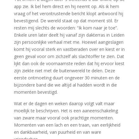
app zie. Ik bel hem direct en hij neemt op. Als ik hem
vraag of het verontrustende bericht klopt antwoord hij
bevestigend. De
wereld
staat op dat moment stil. Er
resten mij slechts de woorden: “Ik kom naar je toe”.
Enkele uren later deelt hij vanaf zijn dakterras in Leiden
zijn persoonlijke verhaal met me. Hoewel aangeslagen
komt hij vooral sterk en vastberaden over en kiest er in
geen geval voor om zichzelf als slachtoffer te zien. Dat
lijkt dan ook de voornaamste reden dat hij ervoor kiest
zijn ziekte niet met de buitenwereld te delen. Deze
eerste ontmoeting duurt ongeveer 30
minuten
en de
bijzondere band die we altijd al hadden wordt in die
momenten bevestigd.
Wat er de dagen en weken daarop volgt valt maar
moeilijk te beschrijven. Het is een aaneenschakeling
van
zware maar vooral ook prachtige momenten.
Momenten
van een
lach en een traan, van eerlijkheid
en dankbaarheid, van puurheid en van ware