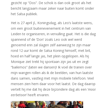
gezicht op “Dos”. De schok is dan ook groot als het
bericht langzaam maar zeker naar buiten komt onder
het Salsa publiek.
Het is 27 april jl., Koningsdag, als Leo’s laatste wens,
om een groot buitenevenement in het centrum van
Leiden te organiseren, in vervulling gaat. Het is die dag
spannend of de ‘Don’ zoals Leo ook wel werd
genoemd erin zal slagen zelf aanwezig te zijn maar
rond
12 uur komt de Salsa Koning himself, met bril,
hoed en half lange jas, het plein opgelopen. Als hij
Monique ziet trekt hij spontaan zijn jas uit en zegt
“bailemos” (laten we dansen)! Ik voel de tranen over
mijn wangen rollen als ik de beelden, van hun laatste
dans samen, vastleg met mijn mobiele telefoon
. Veel
mensen zien hem daar voor het laatst. De dag daarop
vertelt hij me dat hij deze bijzondere dag als een ‘
mooi
eerbetoon
‘ heeft ervaren.