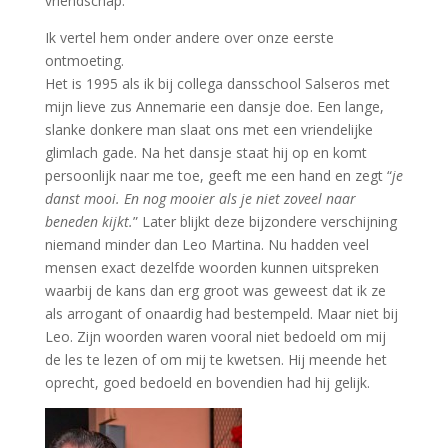
vriendschap.
Ik vertel hem onder andere over onze eerste
ontmoeting.
Het is 1995 als ik bij collega dansschool Salseros met
mijn lieve zus Annemarie een dansje doe. Een
lange
,
slanke donkere man slaat
ons
met een vriendelijke
glimlach gade. Na het dansje staat hij op en komt
persoonlijk naar me toe, geeft me een
hand
en zegt “
je
danst mooi. En nog mooier als je niet zoveel naar
beneden kijkt.
” Later blijkt deze bijzondere verschijning
niemand
minder
dan Leo Martina. Nu hadden veel
mensen exact dezelfde woorden kunnen uitspreken
waarbij de kans dan erg groot was geweest dat ik ze
als arrogant of onaardig had bestempeld. Maar niet bij
Leo. Zijn woorden waren vooral niet bedoeld om mij
de les te lezen of om mij te kwetsen. Hij meende het
oprecht, goed bedoeld en bovendien had hij gelijk.