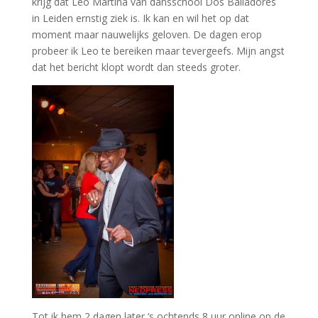
krijg dat Leo Martina
van
dansschool Dos Bailadores
in Leiden ernstig ziek is. Ik
kan
en wil het op dat
moment maar nauwelijks geloven. De dagen erop
probeer ik Leo te bereiken maar tevergeefs. Mijn angst
dat het bericht klopt wordt dan steeds groter.
Tot ik hem 2 dagen later ‘s ochtends 8 uur online op de