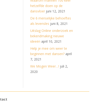
Waarom mannen 100 keer
hetzelfde doen op de
dansvloer
juni 12, 2021
De 6 menselijke behoeftes
als levensles
juni 8, 2021
Uitslag Online onderzoek en
bekendmaking nieuwe
ideeën
april 10, 2021
Help je mee om weer te
beginnen met dansen?
april
7, 2021
We Mogen Weer…!
juli 2,
2020
tact