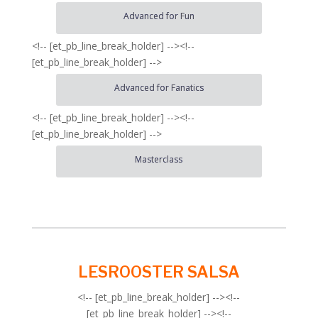
Advanced for Fun
<!-- [et_pb_line_break_holder] --><!--
[et_pb_line_break_holder] -->
Advanced for Fanatics
<!-- [et_pb_line_break_holder] --><!--
[et_pb_line_break_holder] -->
Masterclass
LESROOSTER SALSA
<!-- [et_pb_line_break_holder] --><!--
[et_pb_line_break_holder] --><!--