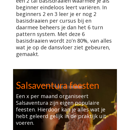
een 2 tal basisdraaien waarmee je als
beginner eindeloos leert variëren. In
beginners 2 en 3 leer je er nog 2
basisdraaien per cursus bij en
daarmee beheers je dan het 6 turn
pattern system. Met deze 6
basisdraaien wordt zo’n 80%, van alles
wat je op de dansvloer ziet gebeuren,
gemaakt.
Salsaventura feesten
Een x per maand organiseert
Salsaventura zijn eigen populaire
feesten. Hierdoor kan je alles wat je
hebt geleerd gelijk in de praktijk uit
voeren.