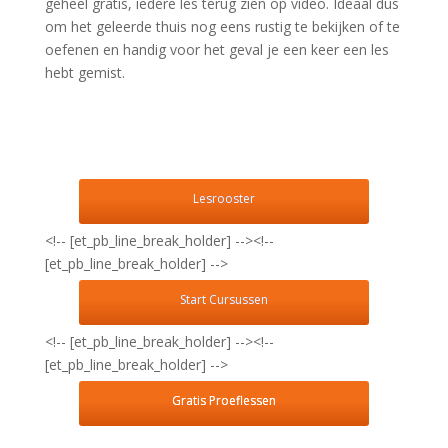
geheel gratis, iedere les terug zien op video. Ideaal dus
om het geleerde thuis nog eens rustig te bekijken of te
oefenen en handig voor het geval je een keer een les
hebt gemist.
Lesrooster
<!-- [et_pb_line_break_holder] --><!--
[et_pb_line_break_holder] -->
Start Cursussen
<!-- [et_pb_line_break_holder] --><!--
[et_pb_line_break_holder] -->
Gratis Proeflessen