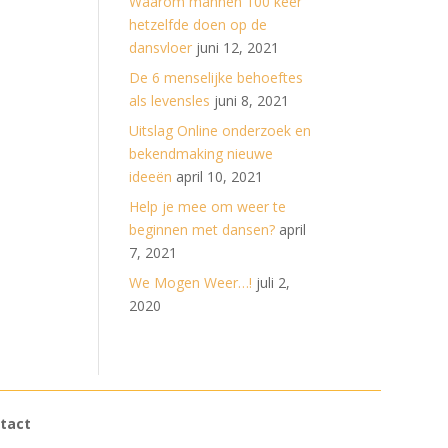
Waarom mannen 100 keer
hetzelfde doen op de
dansvloer
juni 12, 2021
De 6 menselijke behoeftes
als levensles
juni 8, 2021
Uitslag Online onderzoek en
bekendmaking nieuwe
ideeën
april 10, 2021
Help je mee om weer te
beginnen met dansen?
april
7, 2021
We Mogen Weer…!
juli 2,
2020
tact