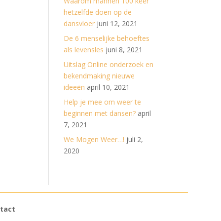
Waarom mannen 100 keer
hetzelfde doen op de
dansvloer
juni 12, 2021
De 6 menselijke behoeftes
als levensles
juni 8, 2021
Uitslag Online onderzoek en
bekendmaking nieuwe
ideeën
april 10, 2021
Help je mee om weer te
beginnen met dansen?
april
7, 2021
We Mogen Weer…!
juli 2,
2020
tact