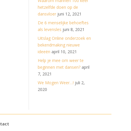
Waarom mannen 100 keer
hetzelfde doen op de
dansvloer
juni 12, 2021
De 6 menselijke behoeftes
als levensles
juni 8, 2021
Uitslag Online onderzoek en
bekendmaking nieuwe
ideeën
april 10, 2021
Help je mee om weer te
beginnen met dansen?
april
7, 2021
We Mogen Weer…!
juli 2,
2020
tact