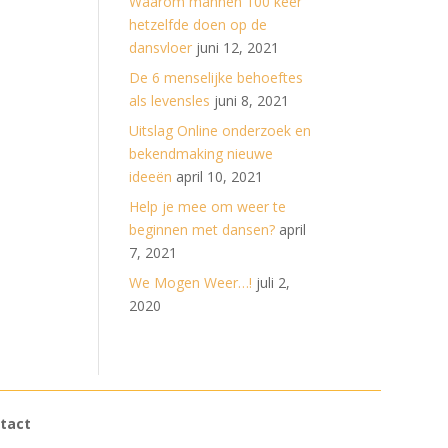
Waarom mannen 100 keer
hetzelfde doen op de
dansvloer
juni 12, 2021
De 6 menselijke behoeftes
als levensles
juni 8, 2021
Uitslag Online onderzoek en
bekendmaking nieuwe
ideeën
april 10, 2021
Help je mee om weer te
beginnen met dansen?
april
7, 2021
We Mogen Weer…!
juli 2,
2020
tact