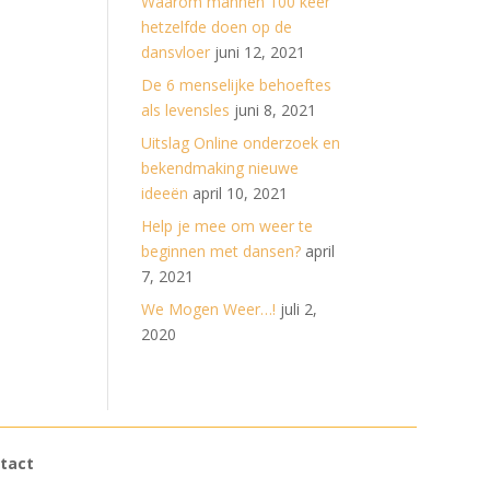
Waarom mannen 100 keer
hetzelfde doen op de
dansvloer
juni 12, 2021
De 6 menselijke behoeftes
als levensles
juni 8, 2021
Uitslag Online onderzoek en
bekendmaking nieuwe
ideeën
april 10, 2021
Help je mee om weer te
beginnen met dansen?
april
7, 2021
We Mogen Weer…!
juli 2,
2020
tact