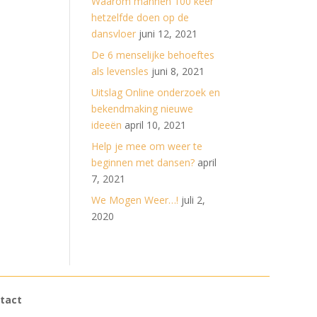
Waarom mannen 100 keer
hetzelfde doen op de
dansvloer
juni 12, 2021
De 6 menselijke behoeftes
als levensles
juni 8, 2021
Uitslag Online onderzoek en
bekendmaking nieuwe
ideeën
april 10, 2021
Help je mee om weer te
beginnen met dansen?
april
7, 2021
We Mogen Weer…!
juli 2,
2020
tact