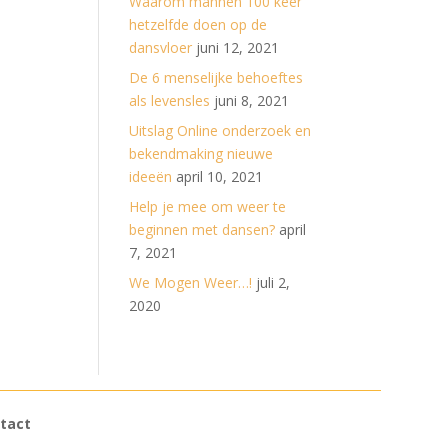
Waarom mannen 100 keer
hetzelfde doen op de
dansvloer
juni 12, 2021
De 6 menselijke behoeftes
als levensles
juni 8, 2021
Uitslag Online onderzoek en
bekendmaking nieuwe
ideeën
april 10, 2021
Help je mee om weer te
beginnen met dansen?
april
7, 2021
We Mogen Weer…!
juli 2,
2020
tact