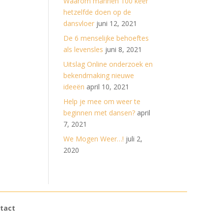
Waarom mannen 100 keer
hetzelfde doen op de
dansvloer
juni 12, 2021
De 6 menselijke behoeftes
als levensles
juni 8, 2021
Uitslag Online onderzoek en
bekendmaking nieuwe
ideeën
april 10, 2021
Help je mee om weer te
beginnen met dansen?
april
7, 2021
We Mogen Weer…!
juli 2,
2020
tact