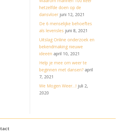
Waarom mannen 100 keer
hetzelfde doen op de
dansvloer
juni 12, 2021
De 6 menselijke behoeftes
als levensles
juni 8, 2021
Uitslag Online onderzoek en
bekendmaking nieuwe
ideeën
april 10, 2021
Help je mee om weer te
beginnen met dansen?
april
7, 2021
We Mogen Weer…!
juli 2,
2020
tact