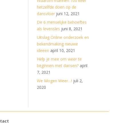
Waarom mannen 100 keer
hetzelfde doen op de
dansvloer
juni 12, 2021
De 6 menselijke behoeftes
als levensles
juni 8, 2021
Uitslag Online onderzoek en
bekendmaking nieuwe
ideeën
april 10, 2021
Help je mee om weer te
beginnen met dansen?
april
7, 2021
We Mogen Weer…!
juli 2,
2020
tact