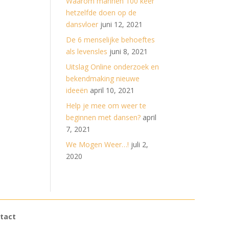
Waarom mannen 100 keer
hetzelfde doen op de
dansvloer
juni 12, 2021
De 6 menselijke behoeftes
als levensles
juni 8, 2021
Uitslag Online onderzoek en
bekendmaking nieuwe
ideeën
april 10, 2021
Help je mee om weer te
beginnen met dansen?
april
7, 2021
We Mogen Weer…!
juli 2,
2020
tact