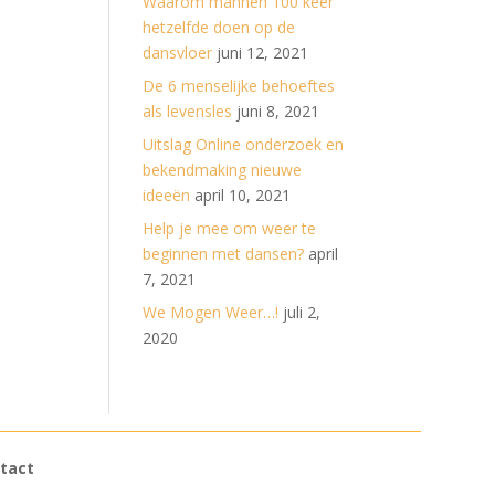
Waarom mannen 100 keer
hetzelfde doen op de
dansvloer
juni 12, 2021
De 6 menselijke behoeftes
als levensles
juni 8, 2021
Uitslag Online onderzoek en
bekendmaking nieuwe
ideeën
april 10, 2021
Help je mee om weer te
beginnen met dansen?
april
7, 2021
We Mogen Weer…!
juli 2,
2020
tact