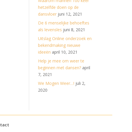
Waarom mannen 100 keer
hetzelfde doen op de
dansvloer
juni 12, 2021
De 6 menselijke behoeftes
als levensles
juni 8, 2021
Uitslag Online onderzoek en
bekendmaking nieuwe
ideeën
april 10, 2021
Help je mee om weer te
beginnen met dansen?
april
7, 2021
We Mogen Weer…!
juli 2,
2020
tact