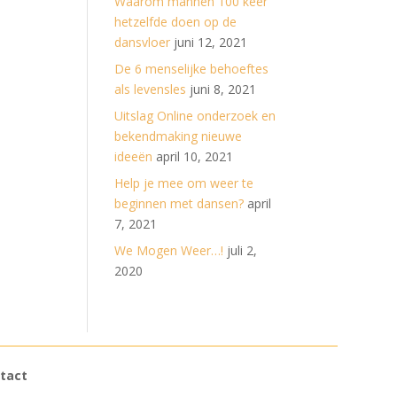
Waarom mannen 100 keer
hetzelfde doen op de
dansvloer
juni 12, 2021
De 6 menselijke behoeftes
als levensles
juni 8, 2021
Uitslag Online onderzoek en
bekendmaking nieuwe
ideeën
april 10, 2021
Help je mee om weer te
beginnen met dansen?
april
7, 2021
We Mogen Weer…!
juli 2,
2020
tact