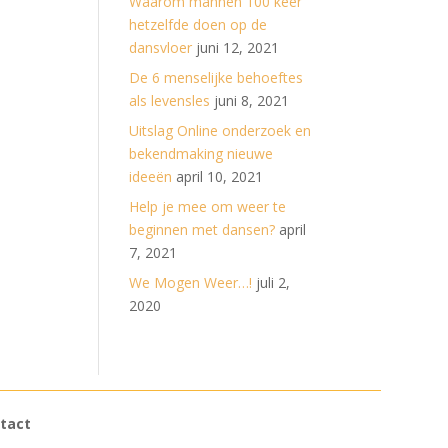
Waarom mannen 100 keer
hetzelfde doen op de
dansvloer
juni 12, 2021
De 6 menselijke behoeftes
als levensles
juni 8, 2021
Uitslag Online onderzoek en
bekendmaking nieuwe
ideeën
april 10, 2021
Help je mee om weer te
beginnen met dansen?
april
7, 2021
We Mogen Weer…!
juli 2,
2020
tact