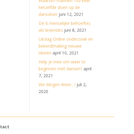
Waarom mannen 100 keer
hetzelfde doen op de
dansvloer
juni 12, 2021
De 6 menselijke behoeftes
als levensles
juni 8, 2021
Uitslag Online onderzoek en
bekendmaking nieuwe
ideeën
april 10, 2021
Help je mee om weer te
beginnen met dansen?
april
7, 2021
We Mogen Weer…!
juli 2,
2020
tact