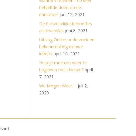
Waarom mannen 100 keer
hetzelfde doen op de
dansvloer
juni 12, 2021
De 6 menselijke behoeftes
als levensles
juni 8, 2021
Uitslag Online onderzoek en
bekendmaking nieuwe
ideeën
april 10, 2021
Help je mee om weer te
beginnen met dansen?
april
7, 2021
We Mogen Weer…!
juli 2,
2020
tact