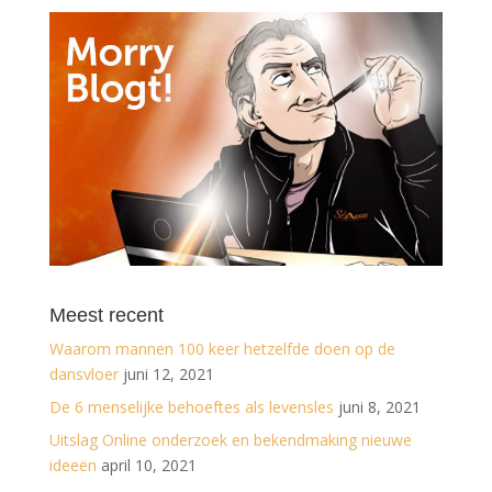
Meest recent
Waarom mannen 100 keer hetzelfde doen op de
dansvloer
juni 12, 2021
De 6 menselijke behoeftes als levensles
juni 8, 2021
Uitslag Online onderzoek en bekendmaking nieuwe
ideeën
april 10, 2021