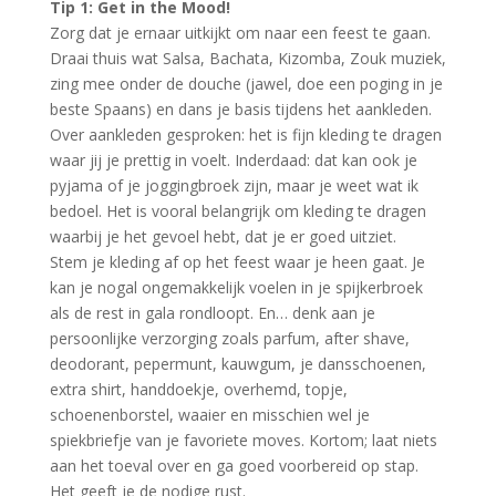
Tip 1: Get in the Mood!
Zorg dat je ernaar uitkijkt om naar een feest te gaan.
Draai thuis wat Salsa, Bachata, Kizomba, Zouk muziek,
zing mee onder de douche (jawel, doe een poging in je
beste Spaans) en dans je basis tijdens het aankleden.
Over aankleden gesproken: het is fijn kleding te dragen
waar jij je prettig in voelt. Inderdaad: dat kan ook je
pyjama of je joggingbroek zijn, maar je weet wat ik
bedoel. Het is vooral belangrijk om kleding te dragen
waarbij je het gevoel hebt, dat je er goed uitziet.
Stem je kleding af op het feest waar je heen gaat. Je
kan je nogal ongemakkelijk voelen in je spijkerbroek
als de rest in gala rondloopt. En… denk aan je
persoonlijke verzorging zoals parfum, after shave,
deodorant, pepermunt, kauwgum, je dansschoenen,
extra shirt, handdoekje, overhemd, topje,
schoenenborstel, waaier en misschien wel je
spiekbriefje van je favoriete moves. Kortom; laat niets
aan het toeval over en ga goed voorbereid op stap.
Het geeft je de nodige rust.