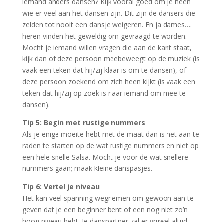
iemand anders dansen? Kijk vooral goed om je heen
wie er veel aan het dansen zijn. Dit zijn de dansers die
zelden tot nooit een dansje weigeren. En ja dames….
heren vinden het geweldig om gevraagd te worden.
Mocht je iemand willen vragen die aan de kant staat,
kijk dan of deze persoon meebeweegt op de muziek (is
vaak een teken dat hij/zij klaar is om te dansen), of
deze persoon zoekend om zich heen kijkt (is vaak een
teken dat hij/zij op zoek is naar iemand om mee te
dansen).
Tip 5: Begin met rustige nummers
Als je enige moeite hebt met de maat dan is het aan te
raden te starten op de wat rustige nummers en niet op
een hele snelle Salsa. Mocht je voor de wat snellere
nummers gaan; maak kleine danspasjes.
Tip 6: Vertel je niveau
Het kan veel spanning wegnemen om gewoon aan te
geven dat je een beginner bent of een nog niet zo’n
hoog niveau hebt. Je danspartner zal er vrijwel altijd