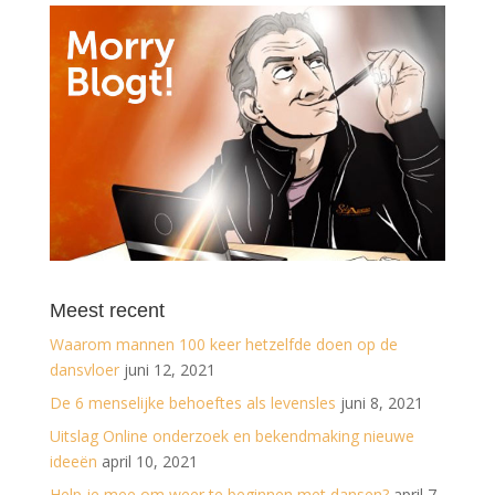
Meest recent
Waarom mannen 100 keer hetzelfde doen op de
dansvloer
juni 12, 2021
De 6 menselijke behoeftes als levensles
juni 8, 2021
Uitslag Online onderzoek en bekendmaking nieuwe
ideeën
april 10, 2021
Help je mee om weer te beginnen met dansen?
april 7,