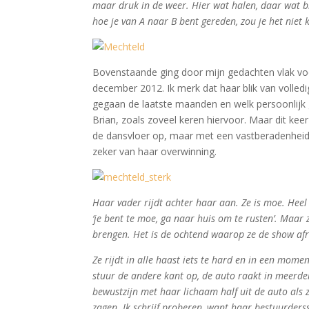
maar druk in de weer. Hier wat halen, daar wat br
hoe je van A naar B bent gereden, zou je het niet 
Bovenstaande ging door mijn gedachten vlak voo
december 2012. Ik merk dat haar blik van volled
gegaan de laatste maanden en welk persoonlijk
Brian, zoals zoveel keren hiervoor. Maar dit kee
de dansvloer op, maar met een vastberadenheid zo
zeker van haar overwinning.
Haar vader rijdt achter haar aan. Ze is moe. Heel
‘je bent te moe, ga naar huis om te rusten’. Maar z
brengen. Het is de ochtend waarop ze de show afr
Ze rijdt in alle haast iets te hard en in een mom
stuur de andere kant op, de auto raakt in meerde
bewustzijn met haar lichaam half uit de auto als
zagen. Ik schrijf proberen, want haar bestuurders