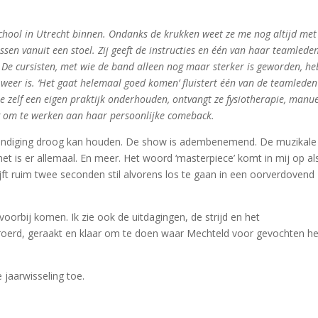
chool in Utrecht binnen. Ondanks de krukken weet ze me nog altijd met
sen vanuit een stoel. Zij geeft de instructies en één van haar teamlede
. De cursisten, met wie de band alleen nog maar sterker is geworden, h
r weer is. ‘Het gaat helemaal goed komen’ fluistert één van de teamlede
ie zelf een eigen praktijk onderhouden, ontvangt ze fysiotherapie, manu
ng om te werken aan haar persoonlijke comeback.
afkondiging droog kan houden. De show is adembenemend. De muzikale
 het is er allemaal. En meer. Het woord ‘masterpiece’ komt in mij op al
ijft ruim twee seconden stil alvorens los te gaan in een oorverdovend
voorbij komen. Ik zie ook de uitdagingen, de strijd en het
ntroerd, geraakt en klaar om te doen waar Mechteld voor gevochten h
 jaarwisseling toe.