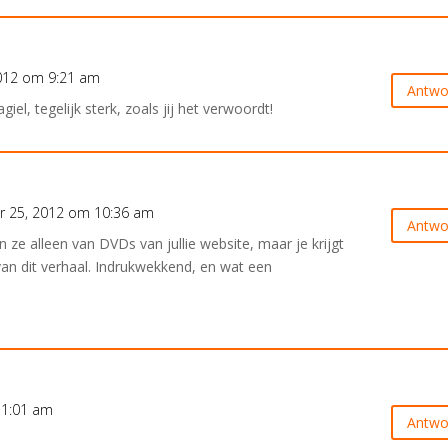
012 om 9:21 am
Antwo
agiel, tegelijk sterk, zoals jij het verwoordt!
 25, 2012 om 10:36 am
Antwo
ze alleen van DVDs van jullie website, maar je krijgt
van dit verhaal. Indrukwekkend, en wat een
11:01 am
Antwo