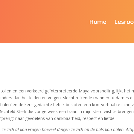
Home
Lesroo
llen en een verkeerd geïnterpreteerde Maya voorspelling, lijkt het m
 anders dan het leiden en volgen, slecht ruikende mannen of dames d
halen’ en de kerstgedachte heb ik besloten een kort verhaal te schrijv
echteld Sterk die vorige week een traan in mijn stem wist te brengen
ugbrengt naar gevoelens van dankbaarheid, respect en liefde.
ze zich af kon vragen hoeveel dingen ze zich op de hals kon halen. Alti