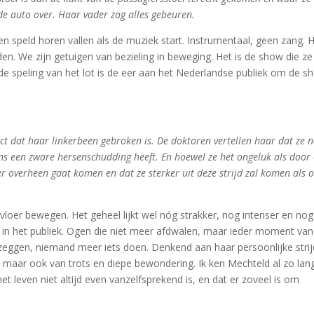
 de auto over. Haar vader zag alles gebeuren.
een speld horen vallen als de muziek start. Instrumentaal, geen zang. 
n. We zijn getuigen van bezieling in beweging. Het is de show die ze
e speling van het lot is de eer aan het Nederlandse publiek om de s
ect dat haar linkerbeen gebroken is. De doktoren vertellen haar dat ze 
s een zware hersenschudding heeft. En hoewel ze het ongeluk als door
ier overheen gaat komen en dat ze sterker uit deze strijd zal komen als o
svloer bewegen. Het geheel lijkt wel nóg strakker, nog intenser en nog
n in het publiek. Ogen die niet meer afdwalen, maar ieder moment van
zeggen, niemand meer iets doen. Denkend aan haar persoonlijke strij
 maar ook van trots en diepe bewondering. Ik ken Mechteld al zo lan
t leven niet altijd even vanzelfsprekend is, en dat er zoveel is om