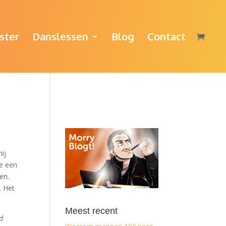
ster
Danslessen
Blog
Contact
ij
ie een
en.
. Het
Meest recent
jd