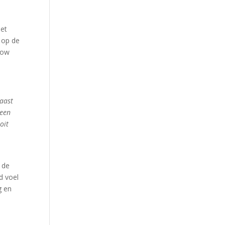
Het
 op de
how
naast
 een
oit
 de
d voel
g en