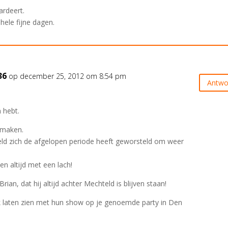
ardeert.
 hele fijne dagen.
36
op december 25, 2012 om 8:54 pm
Antwo
 hebt.
emaken.
eld zich de afgelopen periode heeft geworsteld om weer
n altijd met een lach!
ian, dat hij altijd achter Mechteld is blijven staan!
 laten zien met hun show op je genoemde party in Den