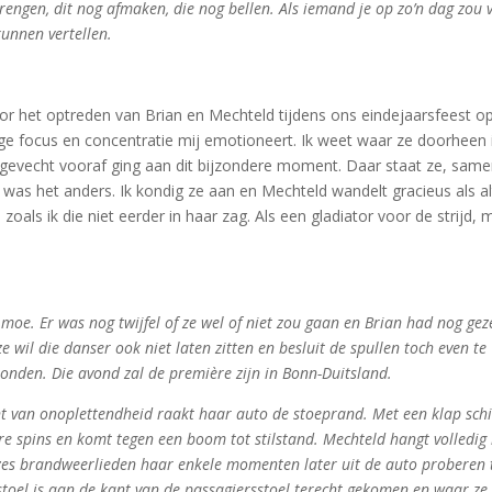
engen, dit nog afmaken, die nog bellen. Als iemand je op zo’n dag zou 
kunnen vertellen.
r het optreden van Brian en Mechteld tijdens ons eindejaarsfeest o
ige focus en concentratie mij emotioneert. Ik weet waar ze doorheen 
 gevecht vooraf ging aan dit bijzondere moment. Daar staat ze, sam
r was het anders. Ik kondig ze aan en Mechteld wandelt gracieus als al
als ik die niet eerder in haar zag. Als een gladiator voor de strijd, 
 moe. Er was nog twijfel of ze wel of niet zou gaan en Brian had nog gez
e wil die danser ook niet laten zitten en besluit de spullen toch even te
onden. Die avond zal de première zijn in Bonn-Duitsland.
ent van onoplettendheid raakt haar auto de stoeprand. Met een klap schi
re spins en komt tegen een boom tot stilstand. Mechteld hangt volledig
 zes brandweerlieden haar enkele momenten later uit de auto proberen 
stoel is aan de kant van de passagiersstoel terecht gekomen en waar ze