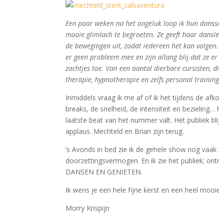
Een paar weken na het ongeluk loop ik hun danss
mooie glimlach te begroeten. Ze geeft haar dansles
de bewegingen uit, zodat iedereen het kan volgen
er geen probleem mee en zijn allang blij dat ze e
zachtjes toe. Van een aantal dierbare cursisten, d
therapie, hypnotherapie en zelfs personal traini
Inmiddels vraag ik me af of ik het tijdens de 
breaks, de snelheid, de intensiteit en bezieling…
laatste beat van het nummer valt. Het publiek bl
applaus. Mechteld en Brian zijn terug.
’s Avonds in bed zie ik de gehele show nog vaak 
doorzettingsvermogen. En ik zie het publiek; o
DANSEN EN GENIETEN.
Ik wens je een hele fijne kerst en een heel mooie
Morry Krispijn