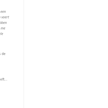
 een
n voert
ebben
n me
ele
s de
eeft…