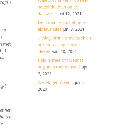
Waarom mannen 100 keer
vragen
hetzelfde doen op de
dansvloer
juni 12, 2021
De 6 menselijke behoeftes
als levensles
juni 8, 2021
p 15
is
Uitslag Online onderzoek en
en met
bekendmaking nieuwe
tijd
ideeën
april 10, 2021
maar
Help je mee om weer te
beginnen met dansen?
april
7, 2021
We Mogen Weer…!
juli 2,
egd;
2020
et het
 buiten
te