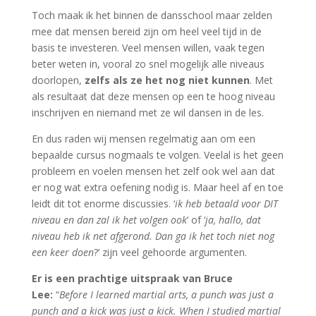
Toch maak ik het binnen de dansschool maar zelden
mee dat mensen bereid zijn om heel veel tijd in de
basis te investeren. Veel mensen willen, vaak tegen
beter weten in, vooral zo snel mogelijk alle niveaus
doorlopen,
zelfs als ze het nog niet kunnen
. Met
als resultaat dat deze mensen op een te hoog niveau
inschrijven en niemand met ze wil dansen in de les.
En dus raden wij mensen regelmatig aan om een
bepaalde cursus nogmaals te volgen. Veelal is het geen
probleem en voelen mensen het zelf ook wel aan dat
er nog wat extra oefening nodig is. Maar heel af en toe
leidt dit tot enorme discussies. ‘
ik heb betaald voor DIT
niveau en dan zal ik het volgen ook
‘ of ‘
ja, hallo, dat
niveau heb ik net afgerond. Dan ga ik het toch niet nog
een keer doen
?’ zijn veel gehoorde argumenten.
Er is een prachtige uitspraak van Bruce
Lee:
“
Before I learned martial arts, a punch was just a
punch and a kick was just a kick. When I studied martial