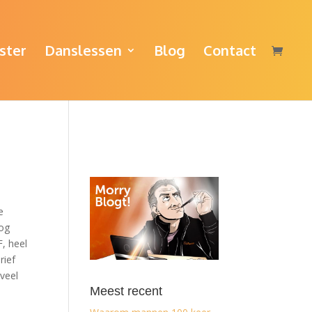
ster
Danslessen
Blog
Contact
e
nog
F, heel
rief
veel
Meest recent