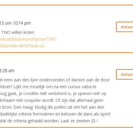
013 om 10:14 pm
Antwo
 TNO willen lezen:
ownload/blob/Kunstfactor/TNO-
785&field=48197&id=42
8:28 am
Antwo
 al eens aan den lijve ondervonden of dansen aan de door
voldoet? Lijkt me moeilijk om na een cursus salsa te
g gaat, je conditie niét verbeterd is, je spieren niét op
lichaam niét soepeler wordt. Of zijn dat allemaal geen
ij de bron: Den Haag. Nodig die politici uit om het aan den
duidelijke criteria formuleren en beloven de dans als sport
dat de criteria gehaald worden. Laat ze zweten 😉 !