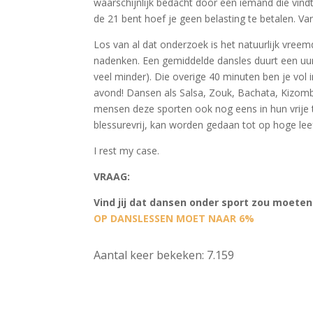
waarschijnlijk bedacht door een iemand die vind
de 21 bent hoef je geen belasting te betalen. V
Los van al dat onderzoek is het natuurlijk vree
nadenken. Een gemiddelde dansles duurt een uur
veel minder). Die overige 40 minuten ben je vo
avond! Dansen als Salsa, Zouk, Bachata, Kizomba
mensen deze sporten ook nog eens in hun vrije t
blessurevrij, kan worden gedaan tot op hoge leeft
I rest my case.
VRAAG:
Vind jij dat dansen onder sport zou moeten
OP DANSLESSEN MOET NAAR 6%
Aantal keer bekeken:
7.159