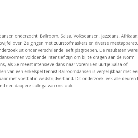
ansen onderzocht: Ballroom, Salsa, Volksdansen, Jazzdans, Afrikaan
 twijfel over. Ze gingen met zuurstofmaskers en diverse meetapparat
nderzoek uit onder verschillende leeftijdsgroepen. De resultaten ware
e dansvormen voldoende intensief zijn om bij te dragen aan de Norm
, als 2e meest intensieve dans naar voren! Een uurtje Salsa of
elen van een enkelspel tennis! Ballroomdansen is vergelijkbaar met ee
kbaar met voetbal in wedstrijdverband. Dit onderzoek leek alle deuren 
ed een dappere collega van ons ook.