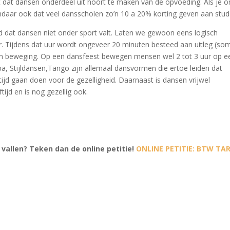
t dat dansen onderdeel uit hoort te maken van de opvoeding. Als je o
andaar ook dat veel dansscholen zo’n 10 a 20% korting geven aan stud
md dat dansen niet onder sport valt. Laten we gewoon eens logisch
. Tijdens dat uur wordt ongeveer 20 minuten besteed aan uitleg (so
l in beweging. Op een dansfeest bewegen mensen wel 2 tot 3 uur op e
, Stijldansen,Tango zijn allemaal dansvormen die ertoe leiden dat
ijd gaan doen voor de gezelligheid. Daarnaast is dansen vrijwel
ijd en is nog gezellig ook.
 vallen? Teken dan de online petitie!
ONLINE PETITIE: BTW TAR