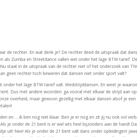
naar de rechter. En wat denk je? De rechter deed de uitspraak dat dan
en als Zumba en Streetdance vallen wel onder het lage BTW tarief. D
 Nu staat in de uitspraak van de rechter niet of het onderzoek van TN
n geen rechter toch beweren dat dansen niet onder sport valt?
at onder het lage BTW tarief valt. Wedstrijddansen. En weet je waaro
ment. Dus met andere woorden: ga vooral met elkaar de strijd aan op
 onze overheid, maar gewoon gezellig met elkaar dansen alsof je een
etalen!
en en … ik ben nog niet klaar. Ben je er nog en zit jij nu ook vol ver
! Als je onder de 21 bent is er wel iets heel bijzonders aan de hand! Da
je uit! Nee! Als je onder de 21 bent valt dans onder opleidingen! Jawe