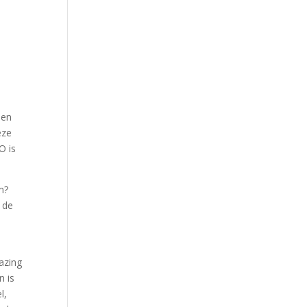
sen
eze
O is
m?
 de
bazing
n is
l,