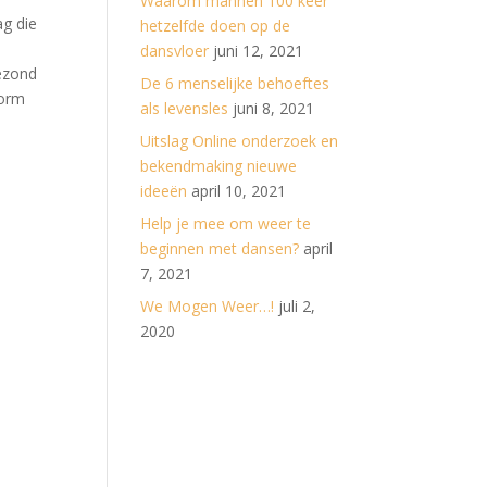
Waarom mannen 100 keer
ag die
hetzelfde doen op de
dansvloer
juni 12, 2021
Gezond
De 6 menselijke behoeftes
norm
als levensles
juni 8, 2021
Uitslag Online onderzoek en
bekendmaking nieuwe
ideeën
april 10, 2021
Help je mee om weer te
beginnen met dansen?
april
7, 2021
We Mogen Weer…!
juli 2,
2020