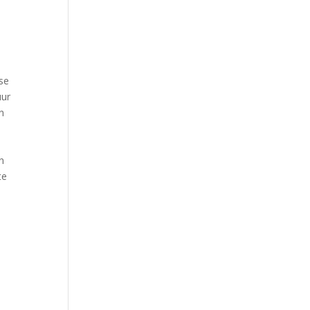
se
uur
n
n
te