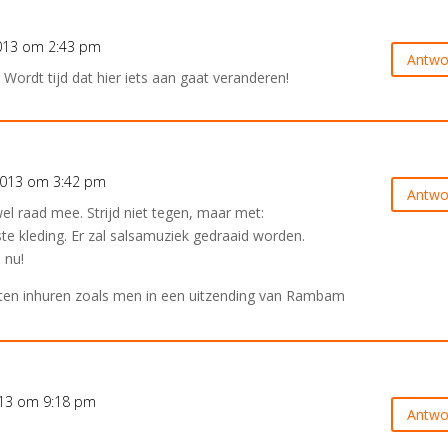
013 om 2:43 pm
Antwo
. Wordt tijd dat hier iets aan gaat veranderen!
2013 om 3:42 pm
Antwo
l raad mee. Strijd niet tegen, maar met:
te kleding. Er zal salsamuziek gedraaid worden.
 nu!
yisten inhuren zoals men in een uitzending van Rambam
013 om 9:18 pm
Antwo