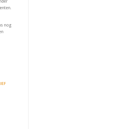
nder
enten.
ms nog
en
IEF