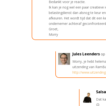
Bedankt voor je reactie.
Ik kan je nog wel een paar creatieve 
belastingdienst dan alsnog te keur e
afkeuren. Het wordt tijd dat dit een 
ondernemer achteraf geconfronteerd
Groet,
Morry
Jules Leenders
op
Morry, je hebt helemaa
uitzending van RamB
http://www.uitzendin
Sals
Dat ka
😉