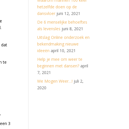
Waarom mannen 100 keer
hetzelfde doen op de
dansvloer
juni 12, 2021
1e
De 6 menselijke behoeftes
.
als levensles
juni 8, 2021
Uitslag Online onderzoek en
bekendmaking nieuwe
 dat
ideeën
april 10, 2021
Help je mee om weer te
n te
beginnen met dansen?
april
7, 2021
We Mogen Weer…!
juli 2,
2020
T
 een 3