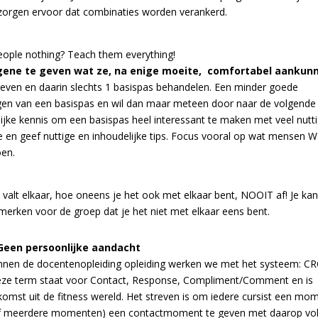
 zorgen ervoor dat combinaties worden verankerd.
people nothing? Teach them
everything!
gene te geven wat ze, na enige moeite, comfortabel aankun
 geven en daarin slechts 1 basispas behandelen. Een minder goede
ggen van een basispas en wil dan maar meteen door naar de volgende
ijke kennis om een basispas heel interessant te maken met veel nutt
ie en geef nuttige en inhoudelijke tips. Focus vooral op wat mensen 
oen.
 valt elkaar, hoe oneens je het ook met elkaar bent, NOOIT af! Je kan 
merken voor de groep dat je het niet met elkaar eens bent.
Geen persoonlijke aandacht
nnen de docentenopleiding opleiding werken we met het systeem: CR
ze term staat voor Contact, Response, Compliment/Comment en is
komst uit de fitness wereld. Het streven is om iedere cursist een mo
f meerdere momenten) een contactmoment te geven met daarop vo