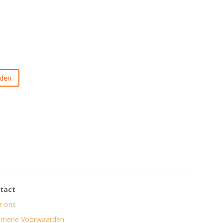
tact
r ons
emene Voorwaarden