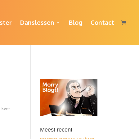
ster
Danslessen
Blog
Contact
e
e keer
Meest recent