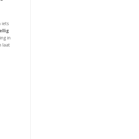
 iets
llig
ing in
n laat
5