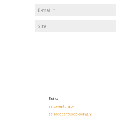
Extra
salsaventura.tv
salsadocentenopleiding.nl