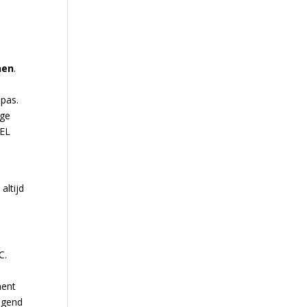
nen
.
 pas.
ige
WEL
altijd
C.
ment
lgend