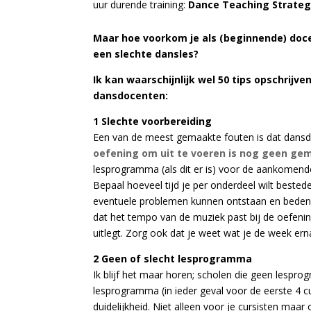
uur durende training:
Dance Teaching Strateg
Maar hoe voorkom je als (beginnende) docen
een slechte dansles?
Ik kan waarschijnlijk wel 50 tips opschrijv
dansdocenten:
1 Slechte voorbereiding
Een van de meest gemaakte fouten is dat dansdo
oefening om uit te voeren is nog geen gem
lesprogramma (als dit er is) voor de aankomende 
Bepaal hoeveel tijd je per onderdeel wilt beste
eventuele problemen kunnen ontstaan en bedenk
dat het tempo van de muziek past bij de oefening
uitlegt.
Zorg ook dat je weet wat je de week ern
2 Geen of slecht lesprogramma
Ik blijf het maar horen; scholen die geen lespro
lesprogramma (in ieder geval voor de eerste 4 
duidelijkheid. Niet alleen voor je cursisten maa