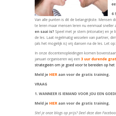
ee
6
Van alle punten is dit de belangrijkste. Mensen 
te leren maar mensen leren nu eenmaal sneller a
en saai is?
Speel met je stem (intonatie) en je 
de les. Laat regelmatig wisselen van partner, di
(als het mogelijk is) vrij dansen na de les. Let 
In onze docentenopleidingen komen bovenstaand
januari organiseren wij een
3 uur durende gra
strategieën om je goed voor te bereiden op he
Meld je
HIER
aan voor de gratis training.
VRAAG
1. WANNEER IS IEMAND VOOR JOU EEN GOE
Meld je
HIER
aan voor de gratis training.
Stel je onze blogs op prijs? Deel deze dan Facebo