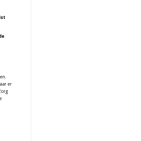
ist
de
en.
aar er
Zorg
e