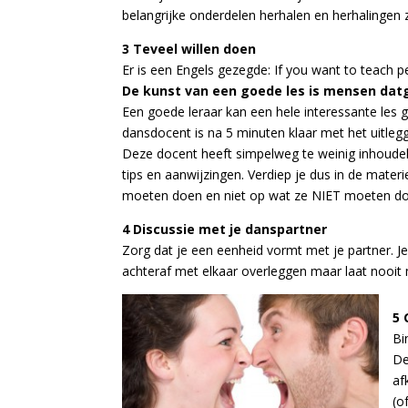
belangrijke onderdelen herhalen en herhalingen
3 Teveel willen doen
Er is een Engels gezegde: If you want to teach 
De kunst van een goede les is mensen dat
Een goede leraar kan een hele interessante les
dansdocent is na 5 minuten klaar met het uitle
Deze docent heeft simpelweg te weinig inhoudel
tips en aanwijzingen. Verdiep je dus in de mater
moeten doen en niet op wat ze NIET moeten d
4 D
iscussie met je danspartner
Zorg dat je een eenheid vormt met je partner. Je
achteraf met elkaar overleggen maar laat nooit 
5 
Bi
De
af
(o