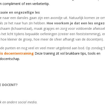
n compliment of een verbetertip.
Saaie en ongezellige les
die naar een dansles gaan zijn een avondje uit. Natuurlijk komen ze om
ls ze het naar hun zin hebben.
Hoe voorkom je dat een les ongeze
lichaam (lichaamstaal), maak grapjes en zorg voor voldoende afwissel
m het licht tijdens bepaalde oefeningen (creëer een feeststemming), e
op: hoe kleiner de groep, hoe meer de sfeer afhangt van de docent(en).
e punten en nog veel en veel meer uitgebreid aan bod. Op zondag 
tis docententraining
Deze training zit vol bruikbare tips, tools en
t docentschap.
DE DOCENT?
ok en andere social media.