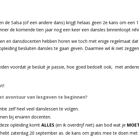
 en de Salsa (of een andere dans) krijgt helaas geen 2e kans om een 
inner de komende tien jaar nog een keer een dansles binnenloopt nihil
len en dansdocenten hebben horen we toch met enige regelmaat dat
opleiding besluiten dansles te gaan geven. Daarmee wil ik niet zeggen
eiden voordat je besluit je passie, hoe goed bedoelt ook, met andere
t!
et avontuur van lesgeven te beginnen?
ntie zelf heel veel danslessen te volgen.
men bij ervaren docenten.
 deze opleiding komt
ALLES
(en ik overdrijf niet) aan bod wat je
MOE
e hebt zaterdag 20 september as. de kans om gratis mee te doen met