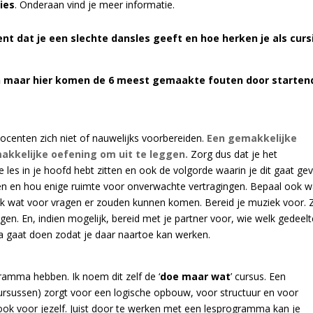
ies
. Onderaan vind je meer informatie.
t dat je een slechte dansles geeft en hoe herken je als curs
en maar
hier komen de 6 meest gemaakte fouten door starten
centen zich niet of nauwelijks voorbereiden.
Een gemakkelijke
akkelijke oefening om uit te leggen.
Zorg dus dat je het
les in je hoofd hebt zitten en ook de volgorde waarin je dit gaat gev
den en hou enige ruimte voor onverwachte vertragingen. Bepaal ook w
 wat voor vragen er zouden kunnen komen. Bereid je muziek voor. 
en. En, indien mogelijk, bereid met je partner voor, wie welk gedeelt
a gaat doen zodat je daar naartoe kan werken.
gramma hebben. Ik noem dit zelf de ‘
doe maar wat
’ cursus. Een
cursussen) zorgt voor een logische opbouw, voor structuur en voor
r ook voor jezelf. Juist door te werken met een lesprogramma kan je