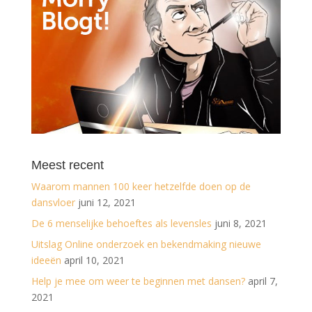
Meest recent
Waarom mannen 100 keer hetzelfde doen op de
dansvloer
juni 12, 2021
De 6 menselijke behoeftes als levensles
juni 8, 2021
Uitslag Online onderzoek en bekendmaking nieuwe
ideeën
april 10, 2021
Help je mee om weer te beginnen met dansen?
april 7,
2021