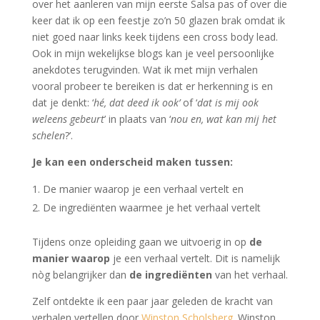
over het aanleren van mijn eerste Salsa pas of over die
keer dat ik op een feestje zo’n 50 glazen brak omdat ik
niet goed naar links keek tijdens een cross body lead.
Ook in mijn wekelijkse blogs kan je veel persoonlijke
anekdotes terugvinden. Wat ik met mijn verhalen
vooral probeer te bereiken is dat er herkenning is en
dat je denkt: ‘
hé, dat deed ik ook’
of ‘
dat is mij ook
weleens gebeurt
’ in plaats van ‘
nou en, wat kan mij het
schelen
?’.
Je kan een onderscheid maken tussen:
De manier waarop je een verhaal vertelt en
De ingrediënten waarmee je het verhaal vertelt
Tijdens onze opleiding gaan we uitvoerig in op
de
manier waarop
je een verhaal vertelt. Dit is namelijk
nòg belangrijker dan
de ingrediënten
van het verhaal.
Zelf ontdekte ik een paar jaar geleden de kracht van
verhalen vertellen door
Winston Scholsberg
. Winston