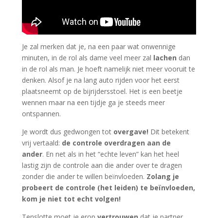
Je zal merken dat je, na een paar wat onwennige
minuten, in de rol als dame veel meer zal
lachen
dan
in de rol als man. Je hoeft namelijk niet meer vooruit te
denken. Alsof je na lang auto rijden voor het eerst
plaatsneemt op de bijrijdersstoel. Het is een beetje
wennen maar na een tijdje ga je steeds meer
ontspannen.
Je wordt dus gedwongen tot
overgave!
Dit betekent
vrij vertaald:
de controle overdragen aan de
ander
. En net als in het “echte leven” kan het heel
lastig zijn de controle aan die ander over te dragen
zonder die ander te willen beïnvloeden.
Zolang je
probeert de controle (het leiden) te beïnvloeden,
kom je niet tot echt volgen!
Tenslotte moet je erop
vertrouwen
dat je partner