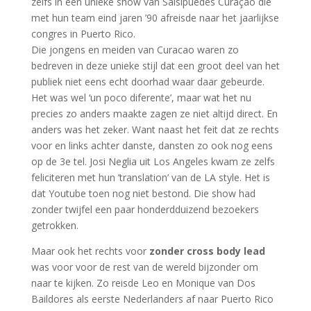
zelfs in een unieke show van Salsipuedes Curaçao die
met hun team eind jaren ’90 afreisde naar het jaarlijkse
congres in Puerto Rico.
Die jongens en meiden van Curacao waren zo
bedreven in deze unieke stijl dat een groot deel van het
publiek niet eens echt doorhad waar daar gebeurde.
Het was wel ‘un poco diferente’, maar wat het nu
precies zo anders maakte zagen ze niet altijd direct. En
anders was het zeker. Want naast het feit dat ze rechts
voor en links achter danste, dansten zo ook nog eens
op de 3e tel. Josi Neglia uit Los Angeles kwam ze zelfs
feliciteren met hun ’translation’ van de LA style. Het is
dat Youtube toen nog niet bestond. Die show had
zonder twijfel een paar honderdduizend bezoekers
getrokken.
Maar ook het rechts voor
zonder cross body lead
was voor voor de rest van de wereld bijzonder om
naar te kijken. Zo reisde Leo en Monique van Dos
Baildores als eerste Nederlanders af naar Puerto Rico