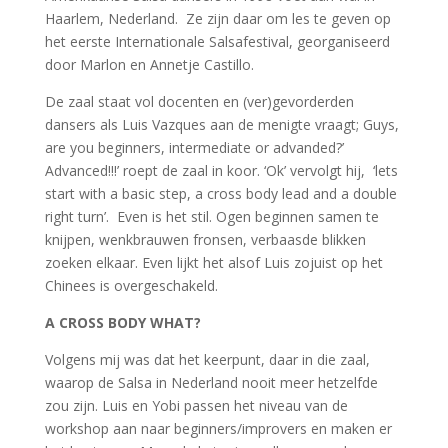
Haarlem, Nederland. Ze zijn daar om les te geven op
het eerste Internationale Salsafestival, georganiseerd
door Marlon en Annetje Castillo.
De zaal staat vol docenten en (ver)gevorderden
dansers als Luis Vazques aan de menigte vraagt; Guys,
are you beginners, intermediate or advanded?’
Advanced!!!’ roept de zaal in koor. ‘Ok’ vervolgt hij, ‘lets
start with a basic step, a cross body lead and a double
right turn’. Even is het stil. Ogen beginnen samen te
knijpen, wenkbrauwen fronsen, verbaasde blikken
zoeken elkaar. Even lijkt het alsof Luis zojuist op het
Chinees is overgeschakeld.
A CROSS BODY WHAT?
Volgens mij was dat het keerpunt, daar in die zaal,
waarop de Salsa in Nederland nooit meer hetzelfde
zou zijn. Luis en Yobi passen het niveau van de
workshop aan naar beginners/improvers en maken er