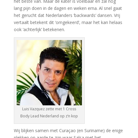
het beste van. Maar de kater is voelbaar en zal nog
lang pijn doen in de dagen en weken erna. Al snel gaat
het gerucht dat Nederlanders ‘backwards’ dansen. Vrij
vertaalt betekent dit ‘omgekeerd’, maar het kan helaas
ook ‘achterlijk’ betekenen.
Luis Vazquez zette met 1 Cross
Body Lead Nederland op z’n kop
Wij blijken samen met Curaçao (en Suriname) de enige
plekken op aarde te zijn waar Salsa met het