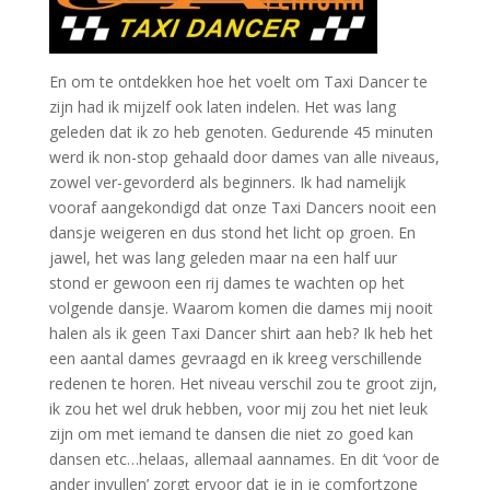
En om te ontdekken hoe het voelt om Taxi Dancer te
zijn had ik mijzelf ook laten indelen. Het was lang
geleden dat ik zo heb genoten. Gedurende 45 minuten
werd ik non-stop gehaald door dames van alle niveaus,
zowel ver-gevorderd als beginners. Ik had namelijk
vooraf aangekondigd dat onze Taxi Dancers nooit een
dansje weigeren en dus stond het licht op groen. En
jawel, het was lang geleden maar na een half uur
stond er gewoon een rij dames te wachten op het
volgende dansje. Waarom komen die dames mij nooit
halen als ik geen Taxi Dancer shirt aan heb? Ik heb het
een aantal dames gevraagd en ik kreeg verschillende
redenen te horen. Het niveau verschil zou te groot zijn,
ik zou het wel druk hebben, voor mij zou het niet leuk
zijn om met iemand te dansen die niet zo goed kan
dansen etc…helaas, allemaal aannames. En dit ‘voor de
ander invullen’ zorgt ervoor dat je in je comfortzone