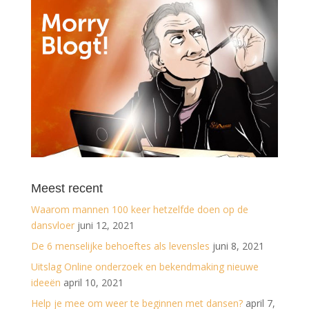
Meest recent
Waarom mannen 100 keer hetzelfde doen op de
dansvloer
juni 12, 2021
De 6 menselijke behoeftes als levensles
juni 8, 2021
Uitslag Online onderzoek en bekendmaking nieuwe
ideeën
april 10, 2021
Help je mee om weer te beginnen met dansen?
april 7,