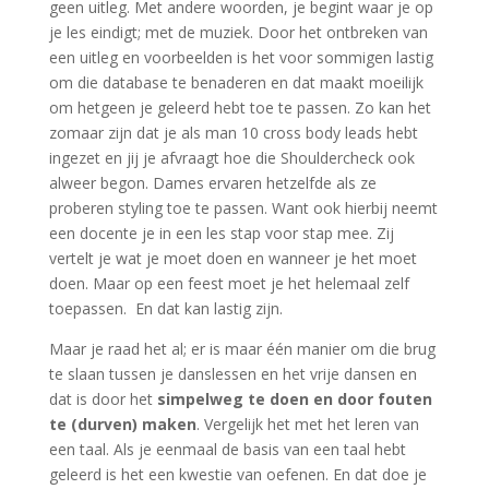
geen uitleg. Met andere woorden, je begint waar je op
je les eindigt; met de muziek. Door het ontbreken van
een uitleg en voorbeelden is het voor sommigen lastig
om die database te benaderen en dat maakt moeilijk
om hetgeen je geleerd hebt toe te passen. Zo kan het
zomaar zijn dat je als man 10 cross body leads hebt
ingezet en jij je afvraagt hoe die Shouldercheck ook
alweer begon. Dames ervaren hetzelfde als ze
proberen styling toe te passen. Want ook hierbij neemt
een docente je in een les stap voor stap mee. Zij
vertelt je wat je moet doen en wanneer je het moet
doen. Maar op een feest moet je het helemaal zelf
toepassen. En dat kan lastig zijn.
Maar je raad het al; er is maar één manier om die brug
te slaan tussen je danslessen en het vrije dansen en
dat is door het
simpelweg te doen en door fouten
te (durven) maken
. Vergelijk het met het leren van
een taal. Als je eenmaal de basis van een taal hebt
geleerd is het een kwestie van oefenen. En dat doe je