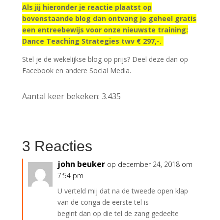
Als jij hieronder je reactie plaatst op
bovenstaande blog dan ontvang je geheel gratis
een entreebewijs voor onze nieuwste training:
Dance Teaching Strategies twv € 297,-.
Stel je de wekelijkse blog op prijs? Deel deze dan op
Facebook en andere Social Media.
Aantal keer bekeken:
3.435
3 Reacties
john beuker
op december 24, 2018 om
7:54 pm
U verteld mij dat na de tweede open klap
van de conga de eerste tel is
begint dan op die tel de zang gedeelte