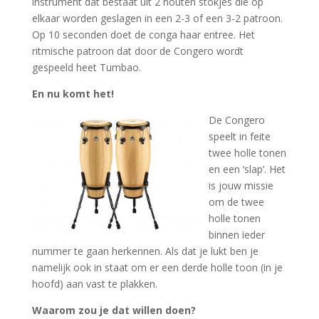
instrument dat bestaat uit 2 houten stokjes die op
elkaar worden geslagen in een 2-3 of een 3-2 patroon.
Op 10 seconden doet de conga haar entree. Het
ritmische patroon dat door de Congero wordt
gespeeld heet Tumbao.
En nu komt het!
De Congero
speelt in feite
twee holle tonen
en een ‘slap’. Het
is jouw missie
om de twee
holle tonen
binnen ieder
nummer te gaan herkennen. Als dat je lukt ben je
namelijk ook in staat om er een derde holle toon (in je
hoofd) aan vast te plakken.
Waarom zou je dat willen doen?