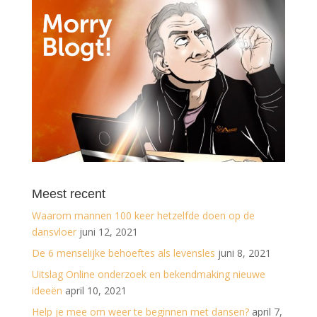
Meest recent
Waarom mannen 100 keer hetzelfde doen op de
dansvloer
juni 12, 2021
De 6 menselijke behoeftes als levensles
juni 8, 2021
Uitslag Online onderzoek en bekendmaking nieuwe
ideeën
april 10, 2021
Help je mee om weer te beginnen met dansen?
april 7,