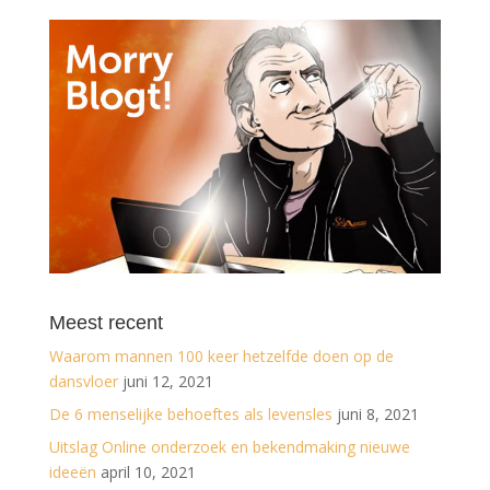
Meest recent
Waarom mannen 100 keer hetzelfde doen op de
dansvloer
juni 12, 2021
De 6 menselijke behoeftes als levensles
juni 8, 2021
Uitslag Online onderzoek en bekendmaking nieuwe
ideeën
april 10, 2021