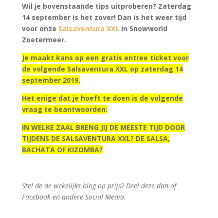
Wil je bovenstaande tips uitproberen? Zaterdag
14 september is het zover! Dan is het weer tijd
voor onze
Salsaventura XXL
in Snowworld
Zoetermeer.
Je maakt kans op een gratis entree ticket voor
de volgende Salsaventura XXL op zaterdag 14
september 2019.
Het enige dat je hoeft te doen is de volgende
vraag te beantwoorden:
IN WELKE ZAAL BRENG JIJ DE MEESTE TIJD DOOR
TIJDENS DE SALSAVENTURA XXL? DE SALSA,
BACHATA OF KIZOMBA?
Stel de de wekelijks blog op prijs? Deel deze dan of
Facebook en andere Social Media.