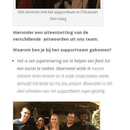
Dim Summen met het supportteam in Chinatown
Den Haag
Hieronder een uiteenzetting van de
verschillende antwoorden uit ons team:
Waarom ben je bij het supportteam gekomen?
Het is een superervaring om te helpen een feest tot
een succes te maken. Daarnaast wilde ik
nieuwe
mensen leren kennen en ik wilde onderzoeken welke
dansstijl het beste bij mij zou passen. Bovendien is het
deel uitmaken van het supportteam super gezellig.