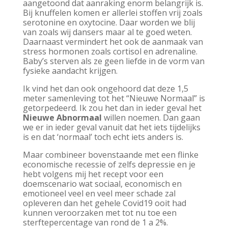
aangetoond dat aanraking enorm belangrijk is.
Bij knuffelen komen er allerlei stoffen vrij zoals
serotonine en oxytocine. Daar worden we blij
van zoals wij dansers maar al te goed weten.
Daarnaast vermindert het ook de aanmaak van
stress hormonen zoals cortisol en adrenaline.
Baby’s sterven als ze geen liefde in de vorm van
fysieke aandacht krijgen.
Ik vind het dan ook ongehoord dat deze 1,5
meter samenleving tot het “Nieuwe Normaal” is
getorpedeerd. Ik zou het dan in ieder geval het
Nieuwe Abnormaal
willen noemen. Dan gaan
we er in ieder geval vanuit dat het iets tijdelijks
is en dat ‘normaal’ toch echt iets anders is.
Maar combineer bovenstaande met een flinke
economische recessie of zelfs depressie en je
hebt volgens mij het recept voor een
doemscenario wat sociaal, economisch en
emotioneel veel en veel meer schade zal
opleveren dan het gehele Covid19 ooit had
kunnen veroorzaken met tot nu toe een
sterftepercentage van rond de 1 a 2%.