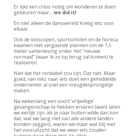
Er lijkt een crisis nodig om wonderen te doen
gebeuren maar…
we did it!
En niet alleen de danswereld kreeg iets voor
elkaar.
Ook de bioscopen, sportscholen en de horeca
kwamen met vergaande plannen om de 1,5
meter samenleving onder het “nieuwe
normaal” (waar ik zo op terug zal komen) te
realiseren.
Niet dat het rendabel zou zijn. Dat niet. Maar
goed, van niks naar iets doet een gemiddelde
ondernemer al snel een vreugdesprongetje
maken.
Na wekenlang een soort ‘vrijwillige’
gevangenschap te hebben ervaren (want laten
we eerlijk zijn; als je naar buiten wilde dan kon
dat, wat we lang niet van alle andere landen
konden zeggen), waren we maar wat blij met
het vooruitzicht dat we weer iets zouden
kunnen gaan doen met z’n allen.