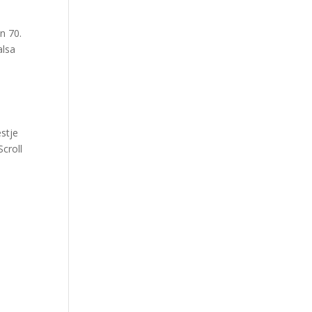
n 70.
alsa
estje
Scroll