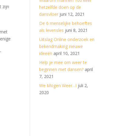
Waarom mannen 100 keer
 zijn
hetzelfde doen op de
dansvloer
juni 12, 2021
De 6 menselijke behoeftes
als levensles
juni 8, 2021
 met
 enige
Uitslag Online onderzoek en
bekendmaking nieuwe
’
ideeën
april 10, 2021
Help je mee om weer te
beginnen met dansen?
april
7, 2021
We Mogen Weer…!
juli 2,
2020