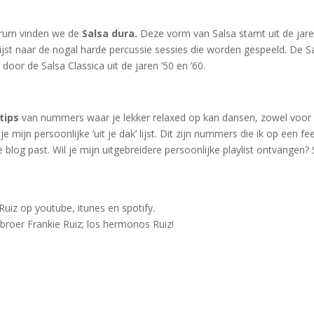
trum vinden we de
Salsa dura.
Deze vorm van Salsa stamt uit de jare
ijst naar de nogal harde percussie sessies die worden gespeeld. De S
oor de Salsa Classica uit de jaren ’50 en ’60.
tips
van nummers waar je lekker relaxed op kan dansen, zowel voor
 mijn persoonlijke ‘uit je dak’ lijst. Dit zijn nummers die ik op een fe
e blog past. Wil je mijn uitgebreidere persoonlijke playlist ontvangen? 
iz op youtube, itunes en spotify.
broer Frankie Ruiz; los hermonos Ruiz!