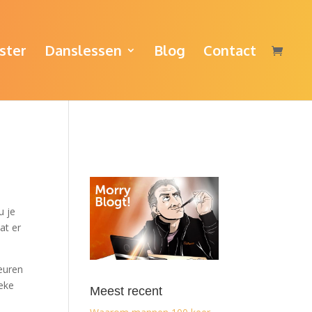
ster
Danslessen
Blog
Contact
u je
at er
euren
ieke
Meest recent