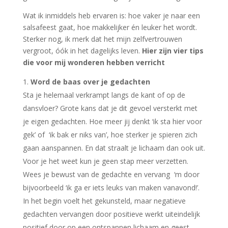
Wat ik inmiddels heb ervaren is: hoe vaker je naar een
salsafeest gaat, hoe makkelijker én leuker het wordt.
Sterker nog, ik merk dat het mijn zelfvertrouwen
vergroot, óók in het dagelijks leven.
Hier zijn vier tips
die voor mij wonderen hebben verricht
Word de baas over je gedachten
Sta je helemaal verkrampt langs de kant of op de
dansvloer? Grote kans dat je dit gevoel versterkt met
je eigen gedachten. Hoe meer jij denkt ‘ik sta hier voor
gek’ of ‘ik bak er niks van’, hoe sterker je spieren zich
gaan aanspannen. En dat straalt je lichaam dan ook uit.
Voor je het weet kun je geen stap meer verzetten.
Wees je bewust van de gedachte en vervang ‘m door
bijvoorbeeld ‘ik ga er iets leuks van maken vanavond!’.
In het begin voelt het gekunsteld, maar negatieve
gedachten vervangen door positieve werkt uiteindelijk
positief door op een ontspannen lichaam en geest.