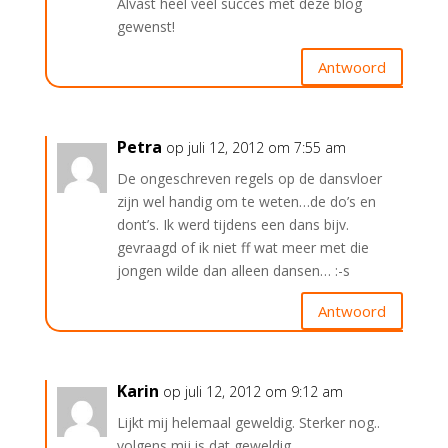
Alvast heel veel succes met deze blog
gewenst!
Antwoord
Petra
op juli 12, 2012 om 7:55 am
De ongeschreven regels op de dansvloer
zijn wel handig om te weten…de do’s en
dont’s. Ik werd tijdens een dans bijv.
gevraagd of ik niet ff wat meer met die
jongen wilde dan alleen dansen… :-s
Antwoord
Karin
op juli 12, 2012 om 9:12 am
Lijkt mij helemaal geweldig. Sterker nog..
volgens mij is dat geweldig.