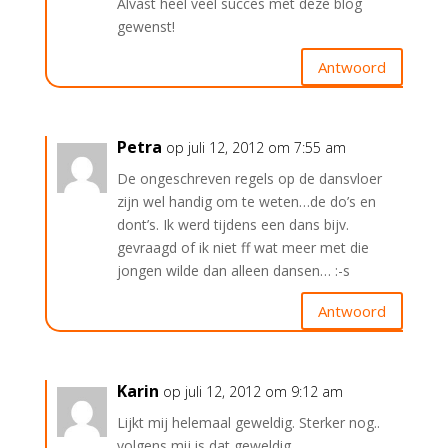
Alvast heel veel succes met deze blog
gewenst!
Antwoord
Petra
op juli 12, 2012 om 7:55 am
De ongeschreven regels op de dansvloer
zijn wel handig om te weten…de do’s en
dont’s. Ik werd tijdens een dans bijv.
gevraagd of ik niet ff wat meer met die
jongen wilde dan alleen dansen… :-s
Antwoord
Karin
op juli 12, 2012 om 9:12 am
Lijkt mij helemaal geweldig. Sterker nog..
volgens mij is dat geweldig.